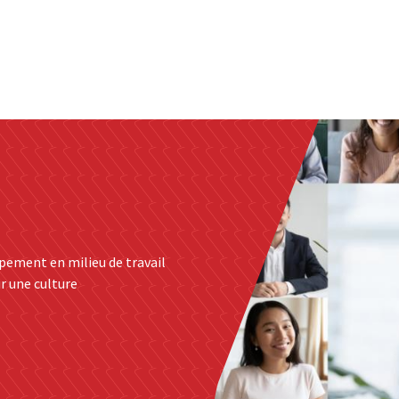
gionale qui fournit des services d’hébergement et de gestion au n
pement en milieu de travail
r une culture