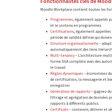
Fonctionnalités clés de Mood
Moodle Workplace contient toutes les fonc
Programmes
, également appelés pa
et le contenu en programmes.
Certifications
, également appelées 
période de validité définie qui doive
Structure organisationnelle
– adapt
automatiquement des liens hiérarchiq
Multi-tenancy
– L’architecture mult
forme SGA complète avec des autoris
le travail.
Règles dynamiques
– économisez du 
de certification, la messagerie et bi
enregistrer.
Générateur de rapports
– gagnez du 
filtrage et agrégation de données p
rapports à différents publics.
Certificats
– concevoir, délivrer et v