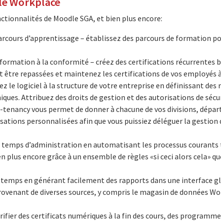
le Workplace
tionnalités de Moodle SGA, et bien plus encore:
rcours d’apprentissage – établissez des parcours de formation p
formation à la conformité – créez des certifications récurrentes
nt être repassées et maintenez les certifications de vos employés à
ez le logiciel à la structure de votre entreprise en définissant des 
ues. Attribuez des droits de gestion et des autorisations de sécur
i-tenancy vous permet de donner à chacune de vos divisions, dépar
ations personnalisées afin que vous puissiez déléguer la gestion
temps d’administration en automatisant les processus courants tel
en plus encore grâce à un ensemble de règles «si ceci alors cela» q
temps en générant facilement des rapports dans une interface gl
rovenant de diverses sources, y compris le magasin de données Wor
érifier des certificats numériques à la fin des cours, des programmes